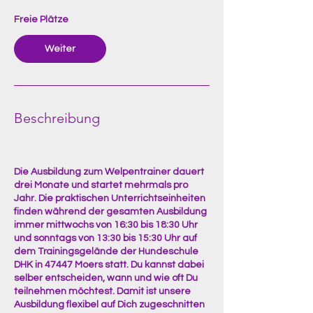
n
t
Freie Plätze
a
m
Weiter
:
9
.
J
a
Beschreibung
n
.
2
0
Die Ausbildung zum Welpentrainer dauert
2
drei Monate und startet mehrmals pro
7
Jahr. Die praktischen Unterrichtseinheiten
finden während der gesamten Ausbildung
immer mittwochs von 16:30 bis 18:30 Uhr
und sonntags von 13:30 bis 15:30 Uhr auf
dem Trainingsgelände der Hundeschule
DHK in 47447 Moers statt. Du kannst dabei
selber entscheiden, wann und wie oft Du
teilnehmen möchtest. Damit ist unsere
Ausbildung flexibel auf Dich zugeschnitten