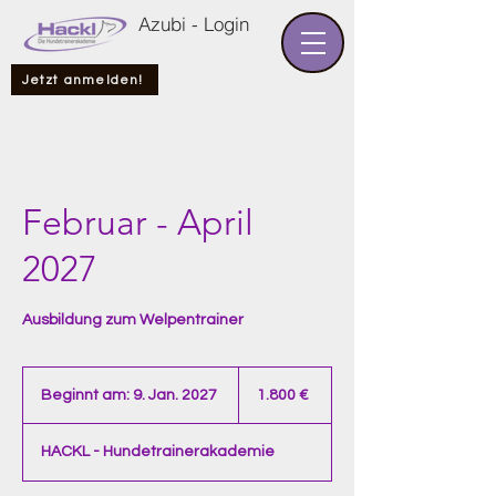
Azubi - Login
Jetzt anmelden!
Februar - April
2027
Ausbildung zum Welpentrainer
1.800
Euro
Beginnt am: 9. Jan. 2027
B
1.800 €
e
g
HACKL - Hundetrainerakademie
i
n