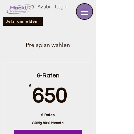
Azubi - Login
Jetzt anmelden!
Preisplan wählen
6-Raten
650€
€
650
6 Raten
Gültig für 6 Monate